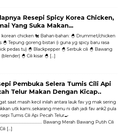
apnya Resepi Spicy Korea Chicken,
mai Yang Suka Makan…
y korean chicken 🐔 Bahan-bahan: 🐣 Drummet/chicken
 🐣 Tepung goreng bistari (i guna yg spicy baru rasa
kick pedas tu) 🐣 Blackpepper 🐣 Serbuk cili 🐣 Bawang
 (blender) 🐣 Cili kisar 🐣
[…]
epi Pembuka Selera Tumis Cili Api
ah Telur Makan Dengan Kicap..
gat saat masih kecil inilah antara lauk fav yg mak sering
kkan utk kami..sekarang menu ni dah jadi fav ank2 pula
sepi Tumis Cili Api Pecah Telur🍳
………………………………………. Bawang Merah Bawang Putih Cili
Cili
[…]