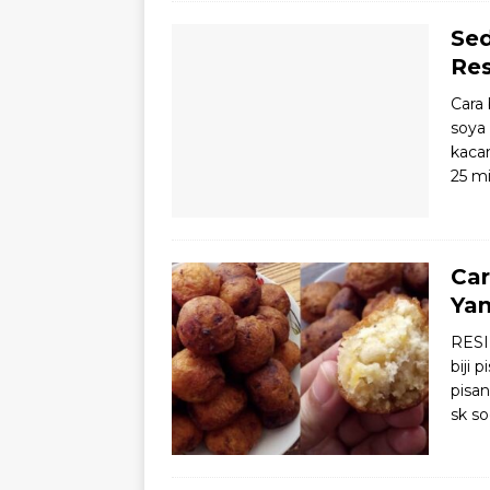
Se
Re
Cara 
soya
kaca
25 mi
Car
Ya
RESI
biji
pisan
sk s