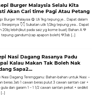
epi Burger Malaysia Selalu Kita
ti Akan Cari time Pagi Atau Petang
pi Burger Malaysia 😋 Uli 1kg tepung je… Dapat dalam
ik Resepinya 👇👇 Sukatan utk 1/2kg tepung yea… Dapat
 20bj lebih(ikut pada saiz yg kome buat) Bahan A 💚
g tepung gandum(cap apapon boleh) 💚3sb
[…]
epi Nasi Dagang Rasanya Padu
pai Kalau Makan Tak Boleh Nak
dang Sapa2…
 Nasi Dagang Terengganu: Bahan-bahan untuk Nasi: –
n beras Jati 1 cawan beras pulut 3 cawan santan cair +
t gula dan garam 1 – 1 1/2 cawan santan pekat + sedikit
m
[…]