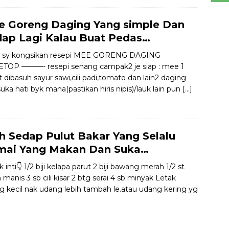
e Goreng Daging Yang simple Dan
ap Lagi Kalau Buat Pedas…
ni sy kongsikan resepi MEE GORENG DAGING
TOP ———- resepi senang campak2 je siap : mee 1
 dibasuh sayur sawi,cili padi,tomato dan lain2 daging
suka hati byk mana(pastikan hiris nipis)/lauk lain pun
[…]
h Sedap Pulut Bakar Yang Selalu
mai Yang Makan Dan Suka…
 inti👇 1/2 biji kelapa parut 2 biji bawang merah 1/2 st
n manis 3 sb cili kisar 2 btg serai 4 sb minyak Letak
g kecil nak udang lebih tambah le.atau udang kering yg