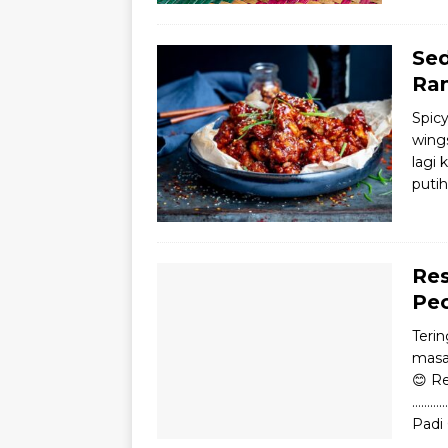
Sed
Ra
Spic
wings
lagi 
putih
Res
Pec
Terin
masa
😊 Re
…………
Padi 