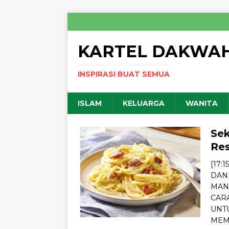
KARTEL DAKWA
INSPIRASI BUAT SEMUA
ISLAM
KELUARGA
WANITA
Sek
Res
[17:
DAN 
MAN
CAR
UNTU
MEM