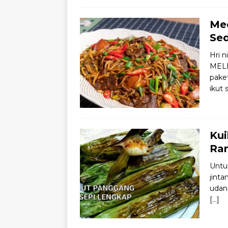
Me
Sed
Hri 
MELE
paket
ikut 
Kui
Ra
Untuk
jinta
udan
[…]