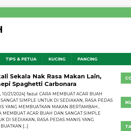
H
TIPS & PETUA
KUCING
PANCING
ali Sekala Nak Rasa Makan Lain,
C
epi Spaghetti Carbonara
15, 10/21/2024] faizul: CARA MEMBUAT ACAR BUAH
SANGAT SIMPLE UNTUK DI SEDIAKAN, RASA PEDAS
IK
IS YANG MEMBUATKAN MAKAN BERTAMBAH…
A MEMBUAT ACAR BUAH DAN SANGAT SIMPLE
K DI SEDIAKAN, RASA PEDAS MANIS YANG
BUATKAN
[…]
TA