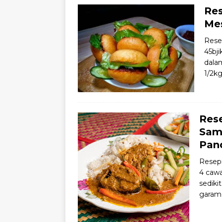
Res
Mes
Rese
45bj
dalam
1/2k
Res
Sam
Pan
Resepi
4 cawa
sediki
gara