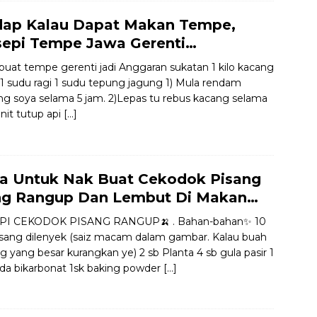
dap Kalau Dapat Makan Tempe,
sepi Tempe Jawa Gerenti…
buat tempe gerenti jadi Anggaran sukatan 1 kilo kacang
 1 sudu ragi 1 sudu tepung jagung 1) Mula rendam
ng soya selama 5 jam. 2)Lepas tu rebus kacang selama
nit tutup api
[…]
a Untuk Nak Buat Cekodok Pisang
ng Rangup Dan Lembut Di Makan…
PI CEKODOK PISANG RANGUP🍌 . Bahan-bahan✨ 10
 pisang dilenyek (saiz macam dalam gambar. Kalau buah
g yang besar kurangkan ye) 2 sb Planta 4 sb gula pasir 1
oda bikarbonat 1sk baking powder
[…]