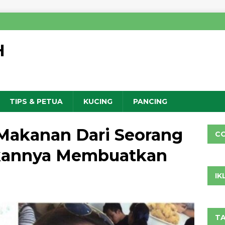
H
TIPS & PETUA
KUCING
PANCING
Makanan Dari Seorang
C
akannya Membuatkan
IK
TA